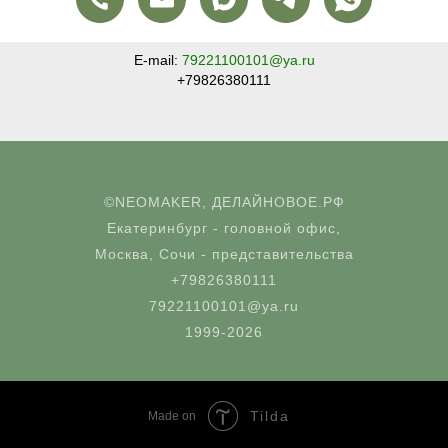
E-mail:
79221100101@ya.ru
+79826380111
©NEOMAKER, ДЕЛАЙНОВОЕ.РФ
Екатеринбург - головной офис,
Москва, Сочи - представительства
+79826380111
79221100101@ya.ru
1999-2026
Tilda
Made on