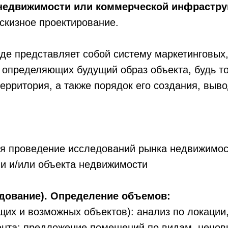
 недвижимости или коммерческой инфрастр
скизное проектирование.
иде представляет собой систему маркетинговых
 определяющих будущий образ объекта, будь то
рритория, а также порядок его создания, выв
бя проведение исследований рынка недвижимос
и и/или объекта недвижимости
едование). Определение объемов:
щих и возможных объектов): анализ по локации,
ента: предложение помещений по видам, цено