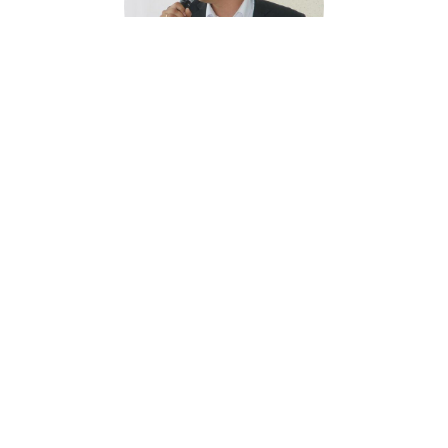
Алексей Коноплев
Эксперт рынка недвижимости
E-mail:
79221100101@ya.ru
+79826380111
©NEOMAKER, ДЕЛАЙНОВОЕ.РФ