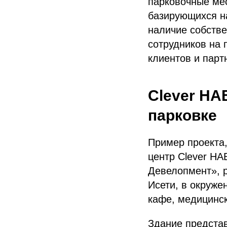
парковочные мес
базирующихся на
наличие собстве
сотрудников на 
клиентов и парт
Clever HA
парковке
Пример проекта,
центр Clever HA
Девелопмент», р
Исети, в окруже
кафе, медицинск
Здание представ