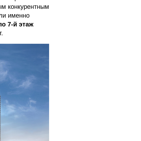
ым конкурентным
ли именно
о 7-й этаж
​