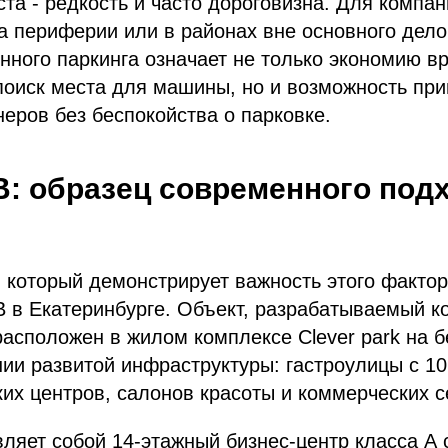
та - редкость и часто дороговизна. Для компан
 периферии или в районах вне основного дело
нного паркинга означает не только экономию в
поиск места для машины, но и возможность пр
неров без беспокойства о парковке.
B: образец современного подх
 который демонстрирует важность этого фактора
B в Екатеринбурге. Объект, разрабатываемый 
асположен в жилом комплексе Clever park на б
нии развитой инфраструктуры: гастроулицы с 1
их центров, салонов красоты и коммерческих се
ляет собой 14-этажный бизнес-центр класса А 