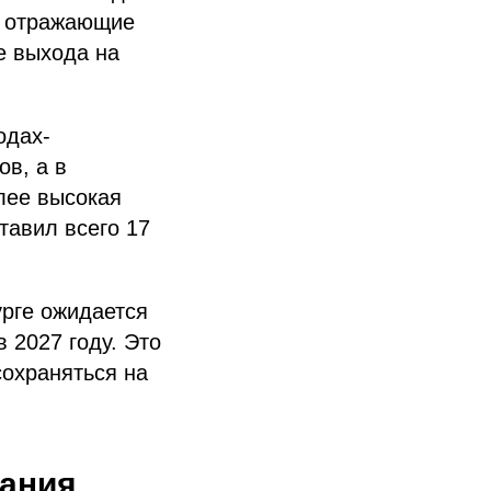
и, отражающие
е выхода на
одах-
в, а в
лее высокая
тавил всего 17
урге ожидается
в 2027 году. Это
сохраняться на
вания