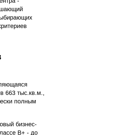
ентра -
решающий
 выбирающих
критериев
в
вляющаяся
 663 тыс.кв.м.,
чески полным
новый бизнес-
лассе В+ - до