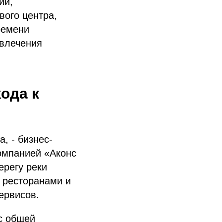
ий,
вого центра,
ремени
ивлечения
ода к
, - бизнес-
компанией «Аконс
ерегу реки
0 ресторанами и
рвисов.​
с общей