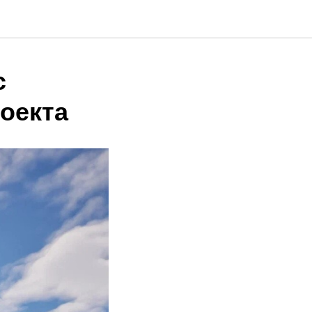
с
оекта