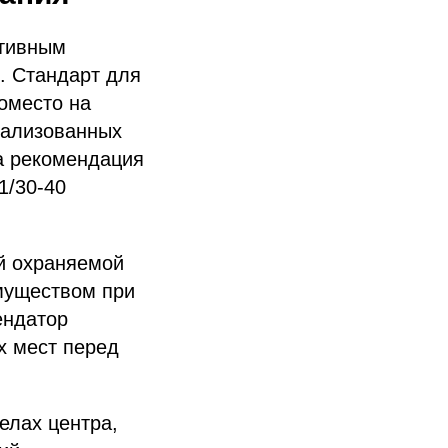
ативным
. Стандарт для
оместо на
рализованных
ша рекомендация
1/30-40
й охраняемой
муществом при
ендатор
х мест перед
елах центра,