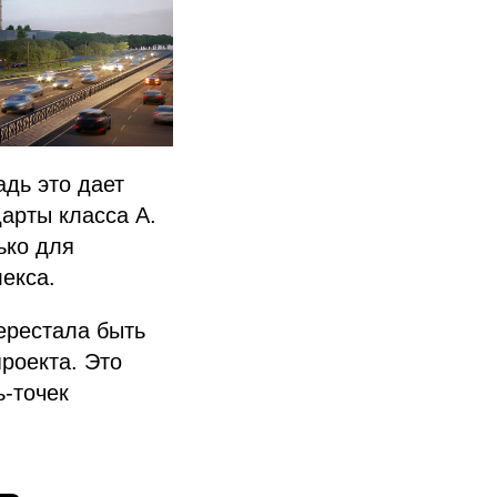
дь это дает
арты класса А.
ько для
лекса.
ерестала быть
роекта. Это
-точек