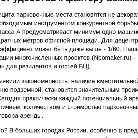
ицита парковочные места становятся не декор
еобходимым инструментом конкурентной борьбы
класса А предусматривает минимум одно машин
дратных метров офисной площади. Для децент
оэффициент может быть даже выше - 1/60.​ На
ации многочисленных проектов (Neomaker.ru) - 
ь для резидентов и гостей БЦ).
ыявили закономерность: наличие вместительно
енно подземной, становится значительным преи
Сегодня практически каждый потенциальный ар
личием, количеством и стоимостью парковочны
овора аренды.​
о? В больших городах России, особенно в пред