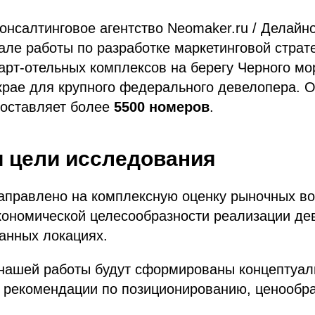
онсалтинговое агентство Neomaker.ru / Делайн
але работы по разработке маркетинговой страт
арт-отельных комплексов на берегу Черного мо
крае для крупного федерального девелопера. 
составляет более
5500 номеров
.
 цели исследования
аправлено на комплексную оценку рыночных во
кономической целесообразности реализации де
анных локациях.
 нашей работы будут сформированы концептуа
ы рекомендации по позиционированию, ценообр