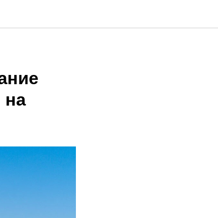
ание
 на