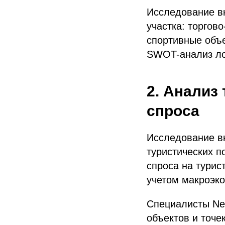
Исследование вк
участка: торгов
спортивные объе
SWOT-анализ лок
2. Анализ
спроса
Исследование в
туристических п
спроса на турис
учетом макроэко
Специалисты Neo
объектов и точе