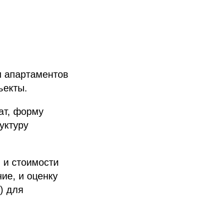
и апартаментов
ъекты.
ат, форму
уктуру
 и стоимости
ие, и оценку
) для