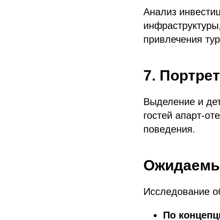
Анализ инвестиц
инфраструктуры
привлечения тур
7. Портре
Выделение и де
гостей апарт-от
поведения.
Ожидаемы
Исследование о
По концепц