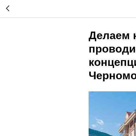
Делаем 
проводи
концепц
Черномо