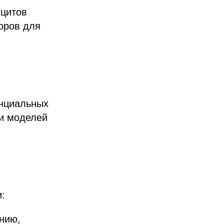
ицитов
оров для
енциальных
 и моделей
:
нию,