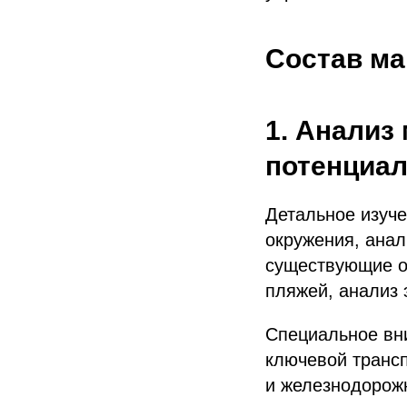
Состав ма
1. Анализ
потенциа
Детальное изуче
окружения, анал
существующие ог
пляжей, анализ 
Специальное вни
ключевой трансп
и железнодорожн