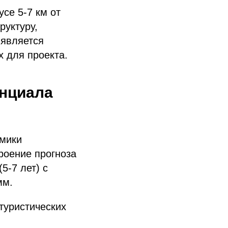
се 5-7 км от
руктуру,
 является
 для проекта.
енциала
амики
троение прогноза
5-7 лет) с
мм.
туристических