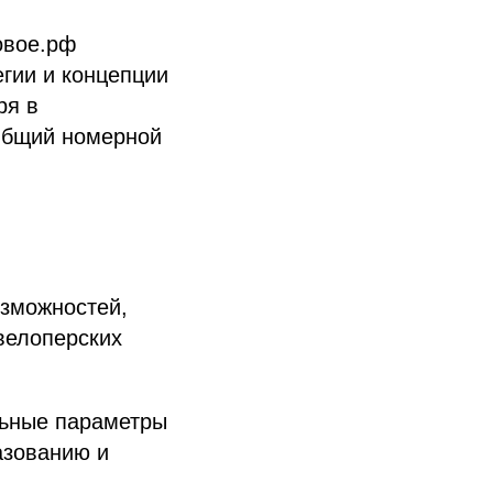
овое.рф
егии и концепции
ря в
Общий номерной
зможностей,
велоперских
льные параметры
азованию и