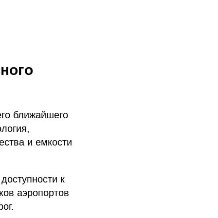
ьного
его ближайшего
ология,
ества и емкости
доступности к
ков аэропортов
ог.