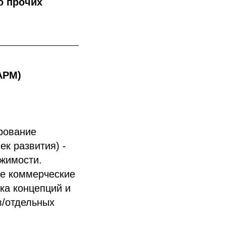
о прочих
АРМ)
ирование
ек развития) -
ижимости.
ые коммерческие
ка концепций и
/отдельных