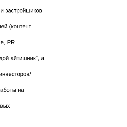
 и застройщиков
ей (контент-
е, PR
дой айтишник", а
инвесторов/
работы на
овых