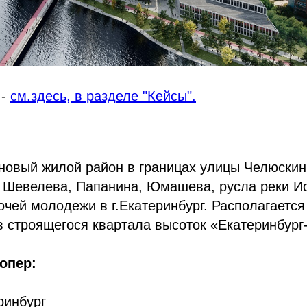
 -
см.здесь, в разделе "Кейсы".
новый жилой район в границах улицы Челюскин
 Шевелева, Папанина, Юмашева, русла реки Ис
чей молодежи в г.Екатеринбург. Располагается
в строящегося квартала высоток «Екатеринбург
опер:
ринбург