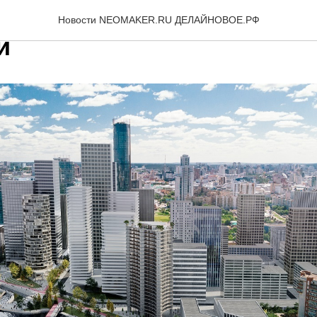
овый Сити в Екатеринбур
Новости NEOMAKER.RU ДЕЛАЙНОВОЕ.РФ
и