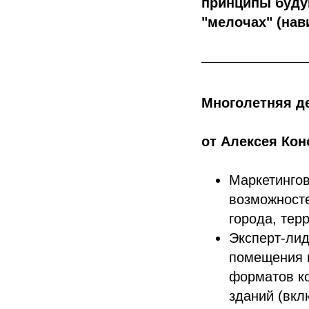
принципы буду
"мелочах" (нави
Многолетняя д
от Алексея Кон
Маркетингов
возможносте
города, тер
Эксперт-лид
помещения н
форматов к
зданий (вкл