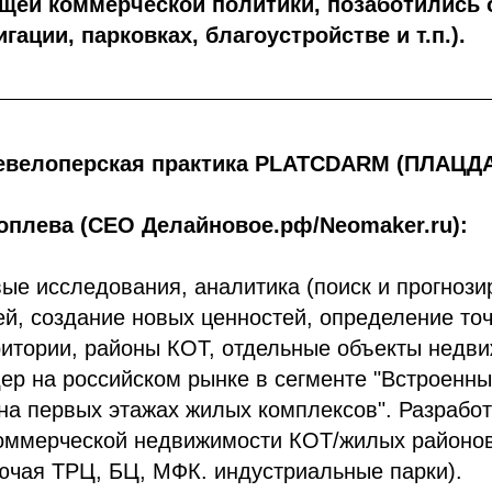
щей коммерческой политики, позаботились 
гации, парковках, благоустройстве и т.п.).
евелоперская практика PLATCDARM (ПЛАЦД
оплева (CEO Делайновое.рф/Neomaker.ru):
ые исследования, аналитика (поиск и прогноз
й, создание новых ценностей, определение точ
ритории, районы КОТ, отдельные объекты недв
ер на российском рынке в сегменте "Встроенн
а первых этажах жилых комплексов". Разработ
оммерческой недвижимости КОТ/жилых районов
ючая ТРЦ, БЦ, МФК. индустриальные парки).