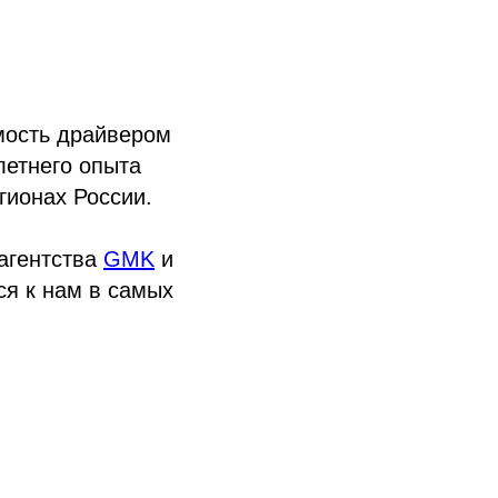
мость драйвером
летнего опыта
гионах России.
агентства
GMK
и
ся к нам в самых