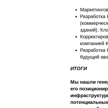
Маркетинго
Разработка 
(коммерческ
зданий). Кл
Корректиров
компанией K
Разработка 
будущий ава
ИТОГИ
Мы нашли гене
его позициони
инфраструктуры
потенциальных