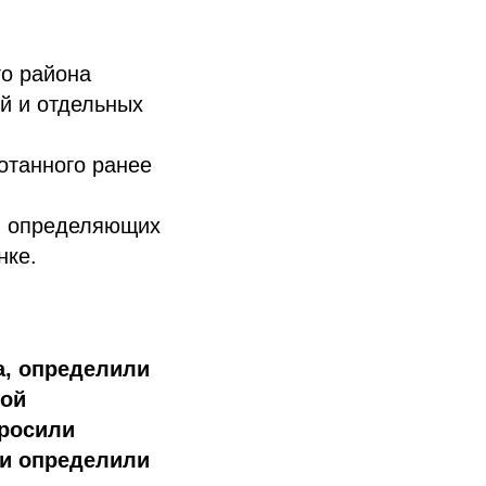
го района
й и отдельных
отанного ранее
я, определяющих
нке.
а, определили
кой
просили
 и определили