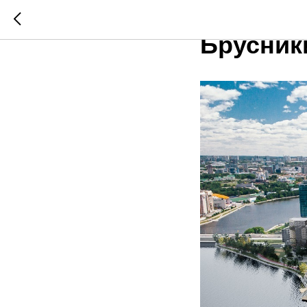
Кейс: Н
Брусник