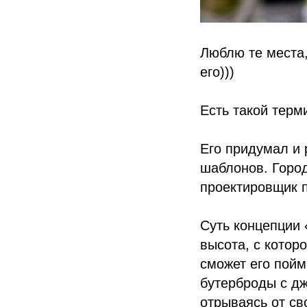
Люблю те места,
его)))
Есть такой терм
Его придумал и
шаблонов. Город
проектировщик п
Суть концепции 
высота, с котор
сможет его пойм
бутерброды с дж
отрываясь от св