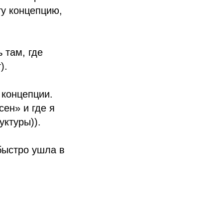
ту концепцию,
 там, где
).
 концепции.
ен» и где я
ктуры)).
быстро ушла в