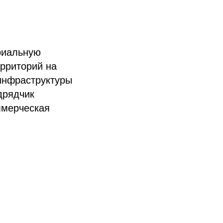
риальную
рриторий на
 инфраструктуры
дрядчик
ммерческая