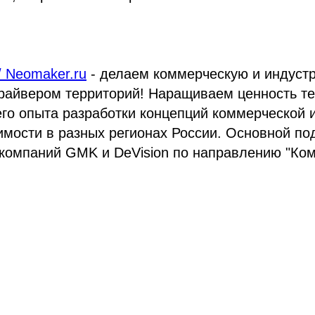
 Neomaker.ru
- делаем коммерческую и индуст
райвером территорий! Наращиваем ценность те
его опыта разработки концепций коммерческой
мости в разных регионах России. Основной по
 компаний GMK и DeVision по направлению "Ко