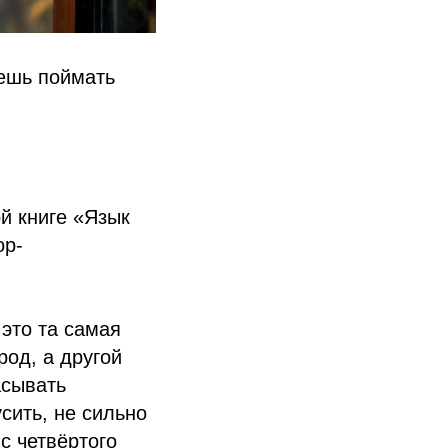
жешь поймать
й книге «Язык
ор-
 это та самая
род, а другой
асывать
сить, не сильно
с четвёртого