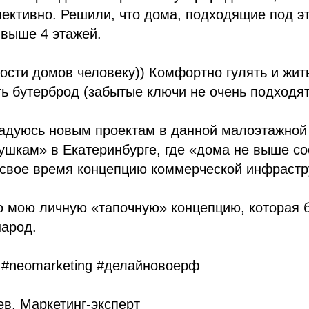
пективно. Решили, что дома, подходящие под э
 выше 4 этажей.
ости домов человеку)) Комфортно гулять и жить
 бутерброд (забытые ключи не очень подходят
радуюсь новым проектам в данной малоэтажной
шкам» в Екатеринбурге, где «дома не выше сос
свое время концепцию коммерческой инфрастру
о мою личную «тапочную» концепцию, которая 
народ.
 #neomarketing #делайновоерф
в, Маркетинг-эксперт