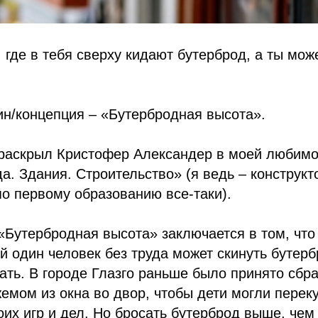
 где в тебя сверху кидают бутерброд, а ты мо
ин/концепция – «Бутербродная высота».
 раскрыл Кристофер Александер в моей любимо
а. Здания. Строительство» (я ведь – конструкт
о первому образованию все-таки).
«Бутербродная высота» заключается в том, что
ой один человек без труда может скинуть бутерб
ать. В городе Глазго раньше было принято сбр
емом из окна во двор, чтобы дети могли переку
оих игр и дел. Но бросать бутерброд выше, чем 