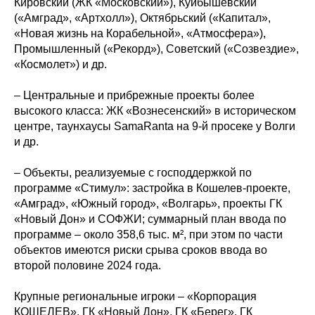
Кировский (ЖК «Московский»), Куйбышевский
(«Амград», «Артхолл»), Октябрьский («Капитал»,
«Новая жизнь на Корабельной», «Атмосфера»),
Промышленный («Рекорд»), Советский («Созвездие»,
«Космолет») и др.
– Центральные и прибрежные проекты более
высокого класса: ЖК «Вознесенский» в историческом
центре, таунхаусы SamaRanta на 9-й просеке у Волги
и др.
– Объекты, реализуемые с господдержкой по
программе «Стимул»: застройка в Кошелев-проекте,
«Амград», «Южный город», «Волгарь», проекты ГК
«Новый Дон» и СОФЖИ; суммарный план ввода по
программе – около 358,6 тыс. м², при этом по части
объектов имеются риски срыва сроков ввода во
второй половине 2024 года.
Крупные региональные игроки – «Корпорация
КОШЕЛЕВ», ГК «Новый Дон», ГК «Берег», ГК