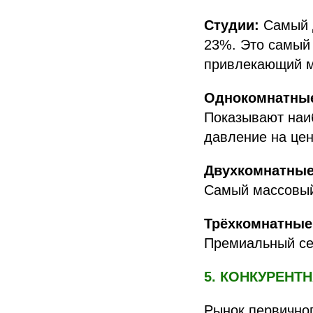
Студии:
Самый д
23%. Это самый 
привлекающий м
Однокомнатные
Показывают наи
давление на цен
Двухкомнатные
Самый массовый 
Трёхкомнатные
Премиальный сег
5. КОНКУРЕНТ
Рынок первично