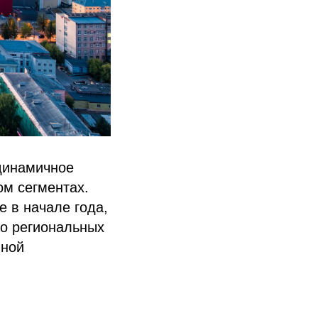
динамичное
ом сегментах.
е в начале года,
во региональных
нной