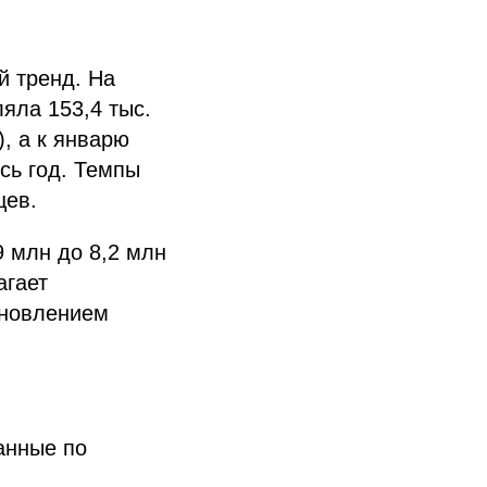
й тренд. На
яла 153,4 тыс.
), а к январю
есь год. Темпы
цев.
 млн до 8,2 млн
агает
ановлением
анные по