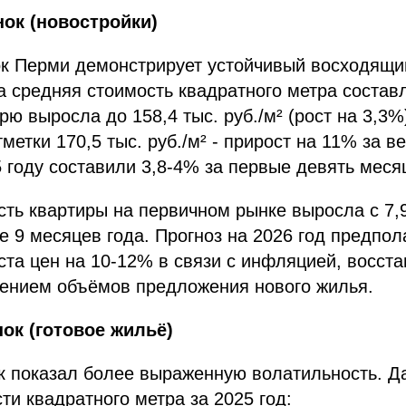
ок (новостройки)
к Перми демонстрирует устойчивый восходящи
а средняя стоимость квадратного метра составл
брю выросла до 158,4 тыс. руб./м² (рост на 3,3%
метки 170,5 тыс. руб./м² - прирост на 11% за в
5 году составили 3,8-4% за первые девять меся
ть квартиры на первичном рынке выросла с 7,9
е 9 месяцев года. Прогноз на 2026 год предпол
та цен на 10-12% в связи с инфляцией, восст
щением объёмов предложения нового жилья.
ок (готовое жильё)
к показал более выраженную волатильность. Д
ти квадратного метра за 2025 год: