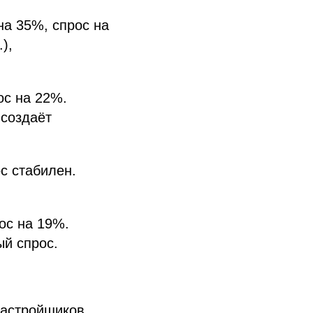
а 35%, спрос на
),
с на 22%.
 создаёт
с стабилен.
ос на 19%.
ый спрос.
застройщиков