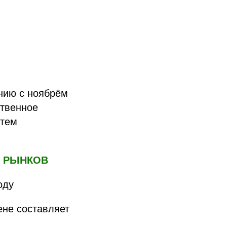
ению с ноябрём
ственное
атем
О РЫНКОВ
оду
ене составляет