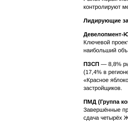
контролируют ме
Лидирующие за
Девелопмент-
Ключевой проект
наибольший объё
ПЗСП
— 8,8% ры
(17,4% в регион
«Красное яблоко
застройщиков.
ПМД (Группа к
Завершённые про
сдача четырёх 