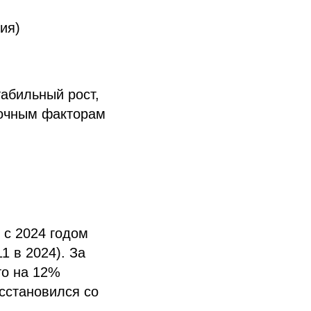
ия)
абильный рост,
рочным факторам
 с 2024 годом
1 в 2024). За
то на 12%
сстановился со